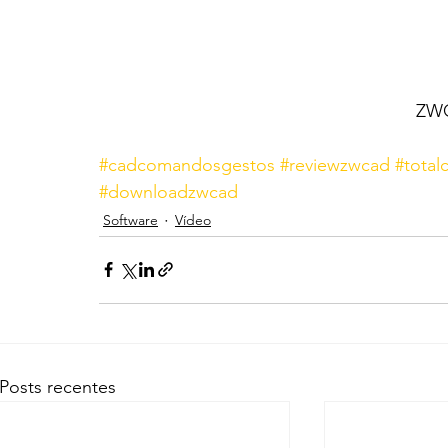
ZWC
#cadcomandosgestos
#reviewzwcad
#total
#downloadzwcad
Software
Vídeo
Posts recentes