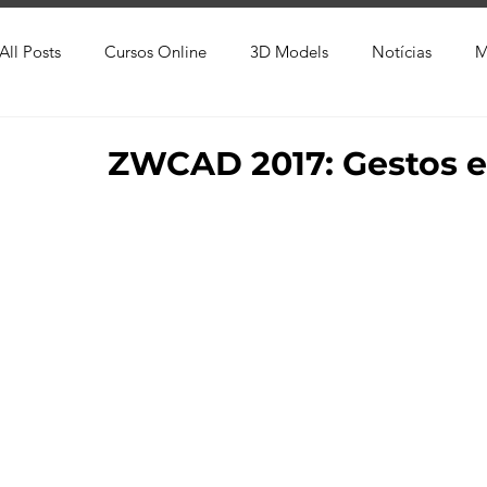
All Posts
Cursos Online
3D Models
Notícias
M
Produtos
Referência
Textura
Trabalho Entreg
ZWCAD 2017: Gestos e
Trabalhos em Andamento
Vray
Softwares CAD
Viver de 3D
3ds Max
V-Ray
Lumion
Cor
AutoCAD
Revit