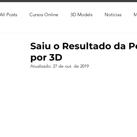
All Posts
Cursos Online
3D Models
Notícias
M
Produtos
Referência
Textura
Trabalho Entreg
Saiu o Resultado da 
por 3D
Trabalhos em Andamento
Vray
Softwares CAD
Atualizado:
27 de out. de 2019
Viver de 3D
3ds Max
V-Ray
Lumion
Cor
AutoCAD
Revit