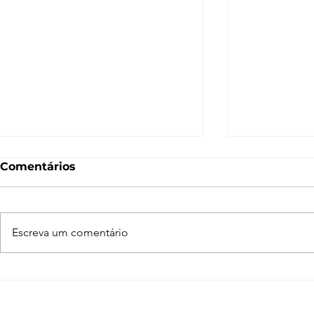
Comentários
Escreva um comentário
Normal Map – O que é e
O que é 
como funciona? [V-Ray,
Entenda c
SketchUp, 3ds Max,
funciona n