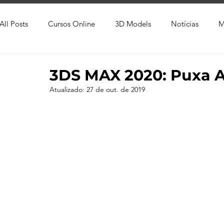
All Posts
Cursos Online
3D Models
Notícias
M
Produtos
Referência
Textura
Trabalho Entreg
3DS MAX 2020: Puxa 
Atualizado:
27 de out. de 2019
Trabalhos em Andamento
Vray
Softwares CAD
Viver de 3D
3ds Max
V-Ray
Lumion
Cor
AutoCAD
Revit