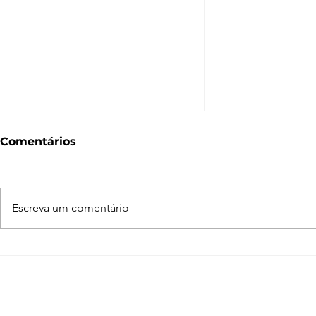
Comentários
Escreva um comentário
Normal Map – O que é e
O que é 
como funciona? [V-Ray,
Entenda c
SketchUp, 3ds Max,
funciona n
Blender]
Blender, 3
SketchUp