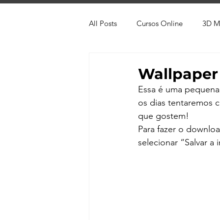
All Posts
Cursos Online
3D M
Produtos
Referência
Te
Wallpaper
Essa é uma pequena 
Trabalhos em Andamento
Vr
os dias tentaremos 
que gostem!
Para fazer o downlo
Viver de 3D
3ds Max
V-
selecionar “Salvar
AutoCAD
Revit