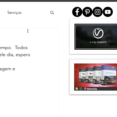
Serviços
ial
empo.  Todos 
e
SketchUp
le dia, espero 
magem e 
de 3D
Twinmotion