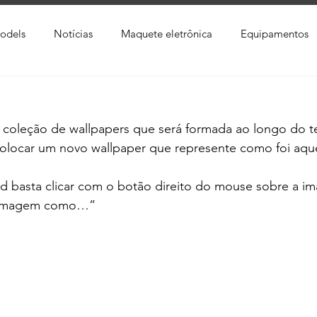
odels
Notícias
Maquete eletrônica
Equipamentos
xtura
Trabalho Entregue
Software
Vídeo
Tutor
coleção de wallpapers que será formada ao longo do t
ay
Softwares CAD
Downloads
Blender
Enscap
colocar um novo wallpaper que represente como foi aque
ad basta clicar com o botão direito do mouse sobre a i
Ray
Lumion
Corona Render
Photoshop
Viver 
 a imagem como…”