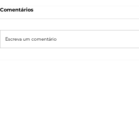
Comentários
Escreva um comentário
Adobe Creative Cloud:
Começou 
programas que todo
Week!
arquiteto deveria
conhecer