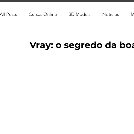
All Posts
Cursos Online
3D Models
Notícias
M
Produtos
Referência
Textura
Trabalho Entreg
Vray: o segredo da b
Trabalhos em Andamento
Vray
Softwares CAD
Viver de 3D
3ds Max
V-Ray
Lumion
Cor
AutoCAD
Revit