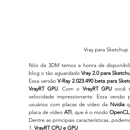
Vray para Sketchup
Nós da 3DM temos a honra de disponibiliz
blog o tão aguardado 
Vray 2.0 para Sketch
Essa versão
 V-Ray 2.023.490 beta para Ske
VrayRT GPU
. Com o 
VrayRT GPU
 você 
velocidade impressionante. Essa versão
usuários com placas de vídeo da 
Nvidia
 q
placa de vídeo 
ATI
, que é o modo 
OpenCL
Dentre as principais características, podem
1. 
VrayRT CPU e GPU