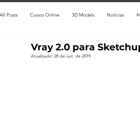
All Posts
Cursos Online
3D Models
Notícias
M
Produtos
Referência
Textura
Trabalho Entreg
Vray 2.0 para Sketch
Atualizado:
28 de out. de 2019
Trabalhos em Andamento
Vray
Softwares CAD
Viver de 3D
3ds Max
V-Ray
Lumion
Cor
AutoCAD
Revit