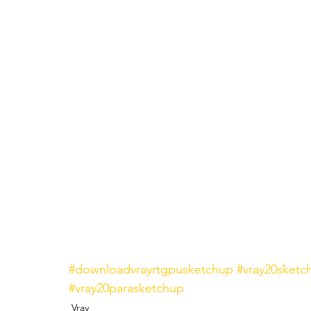
#downloadvrayrtgpusketchup
#vray20sketc
#vray20parasketchup
Vray