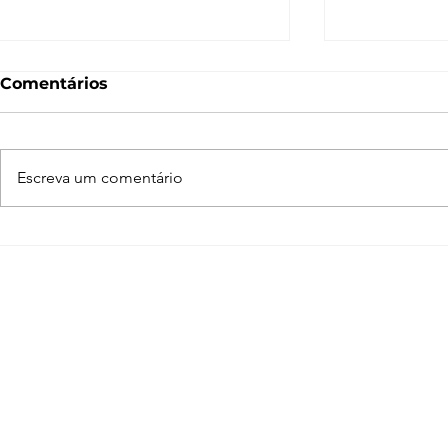
Comentários
Escreva um comentário
V-ray vs Lumion – 3
Novas Fun
Motivos para escolher o
para Sket
V-ray
Todas as 
Vray 3.6!