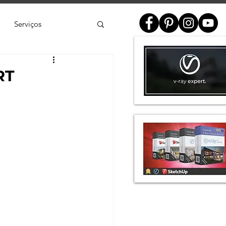
Serviços
ial
RT
e
SketchUp
de 3D
Twinmotion