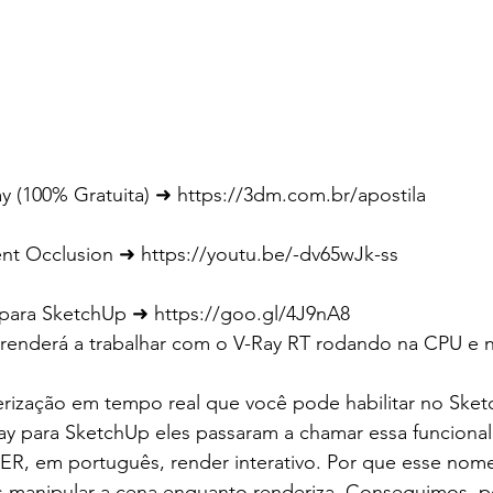
ay (100% Gratuita) ➜ https://3dm.com.br/apostila
ent Occlusion ➜ https://youtu.be/-dv65wJk-ss
 para SketchUp ➜ https://goo.gl/4J9nA8
renderá a trabalhar com o V-Ray RT rodando na CPU e n
rização em tempo real que você pode habilitar no Sketc
ay para SketchUp eles passaram a chamar essa funciona
, em português, render interativo. Por que esse nom
 manipular a cena enquanto renderiza. Conseguimos, p