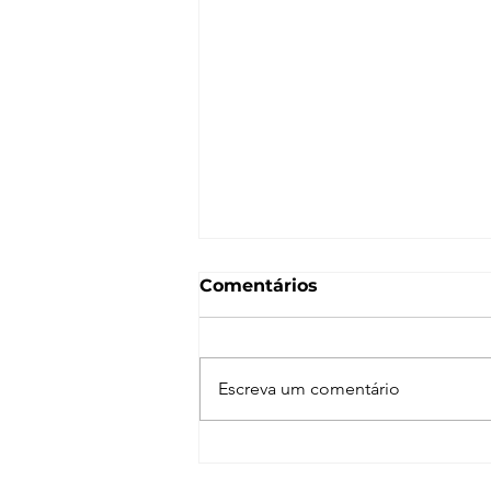
Comentários
Escreva um comentário
Normal Map – O que é e
como funciona? [V-Ray,