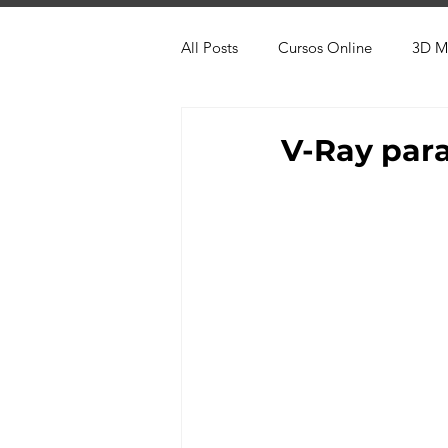
All Posts
Cursos Online
3D M
Produtos
Referência
Te
V-Ray para
Trabalhos em Andamento
Vr
Viver de 3D
3ds Max
V-
AutoCAD
Revit