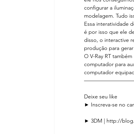
configurar a ilumina
modelagem. Tudo iss
Essa interatividade 
é por isso que ele 
disso, o interactive 
produção para gerar 
O V-Ray RT também of
computador para aux
computador equipad
—————————
Deixe seu like
► Inscreva-se no can
► 3DM | http://blo