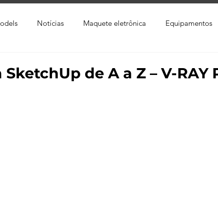
odels
Notícias
Maquete eletrônica
Equipamentos
xtura
Trabalho Entregue
Software
Vídeo
Tutor
 SketchUp de A a Z – V-RAY 
ay
Softwares CAD
Downloads
Blender
Enscap
Ray
Lumion
Corona Render
Photoshop
Viver 