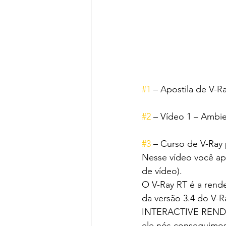
#1
 – Apostila de V-R
#2
 – Vídeo 1 – Ambi
#3
 – Curso de V-Ray
Nesse vídeo você ap
de vídeo).
O V-Ray RT é a rende
da versão 3.4 do V-R
INTERACTIVE RENDER
ele nós conseguimos