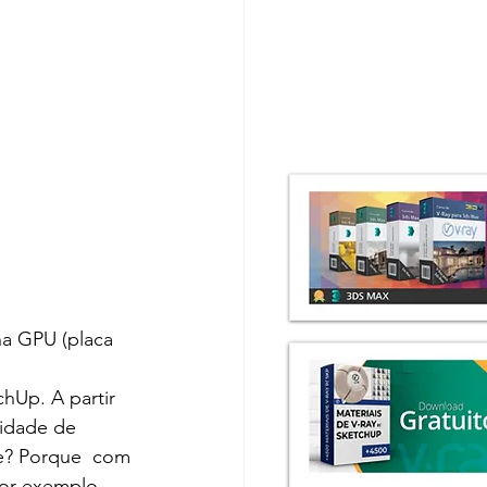
a GPU (placa 
hUp. A partir 
lidade de 
e? Porque  com 
or exemplo, 