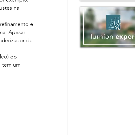
ustes na 
 refinamento e 
na. Apesar 
enderizador de 
deo) do 
m tem um 