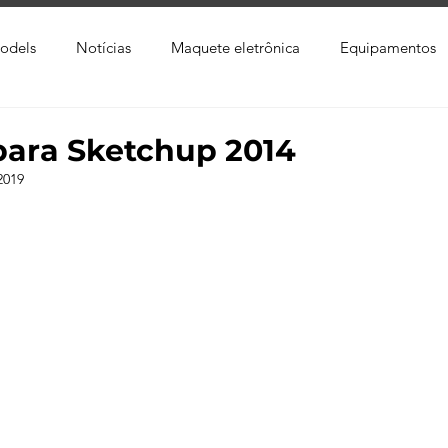
odels
Notícias
Maquete eletrônica
Equipamentos
xtura
Trabalho Entregue
Software
Vídeo
Tutor
para Sketchup 2014
2019
ay
Softwares CAD
Downloads
Blender
Enscap
Ray
Lumion
Corona Render
Photoshop
Viver 