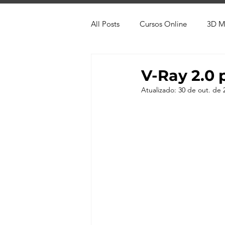
All Posts
Cursos Online
3D M
Produtos
Referência
Te
V-Ray 2.0 
Atualizado:
30 de out. de 
Trabalhos em Andamento
Vr
Viver de 3D
3ds Max
V-
AutoCAD
Revit