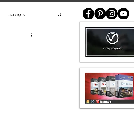
Serviços
ial
e
SketchUp
de 3D
Twinmotion