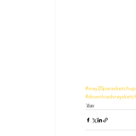
#vray20parasketchup
#downloadvraysketc
Vray