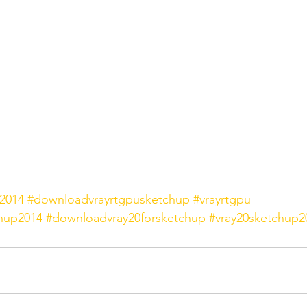
2014
#downloadvrayrtgpusketchup
#vrayrtgpu
hup2014
#downloadvray20forsketchup
#vray20sketchup2