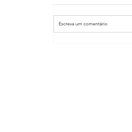
Escreva um comentário
V-ray vs Lumion – 3
Motivos para escolher o
V-ray