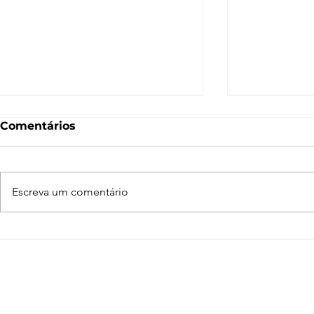
Comentários
Escreva um comentário
Aprenda a escolher o
Teste Hack
notebook ideal para
Windows v
trabalhar com render
Qual sist
melhor d