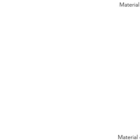
Materia
Material