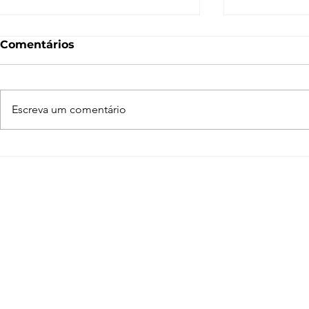
Comentários
Escreva um comentário
Enscape para SketchUp
Como faze
de A a Z
SketchUp