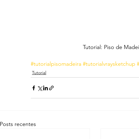
Tutorial: Piso de Mad
#tutorialpisomadeira
#tutorialvraysketchup
Tutorial
Posts recentes