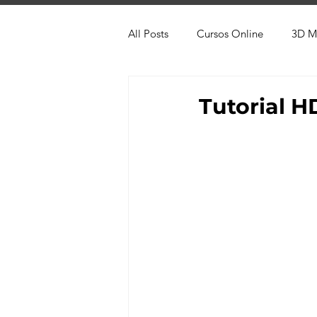
All Posts
Cursos Online
3D M
Produtos
Referência
Te
Tutorial H
Trabalhos em Andamento
Vr
Viver de 3D
3ds Max
V-
AutoCAD
Revit