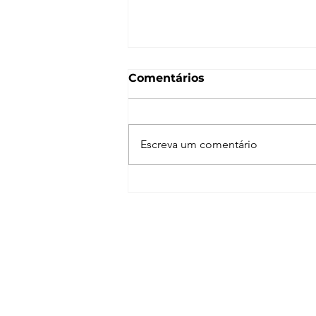
Comentários
Escreva um comentário
Enscape para SketchUp
de A a Z