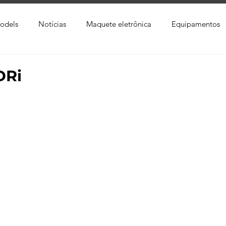
odels
Notícias
Maquete eletrônica
Equipamentos
xtura
Trabalho Entregue
Software
Vídeo
Tutor
DRi
ay
Softwares CAD
Downloads
Blender
Enscap
Ray
Lumion
Corona Render
Photoshop
Viver 