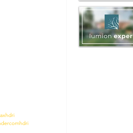
axhdri
ndercomhdri