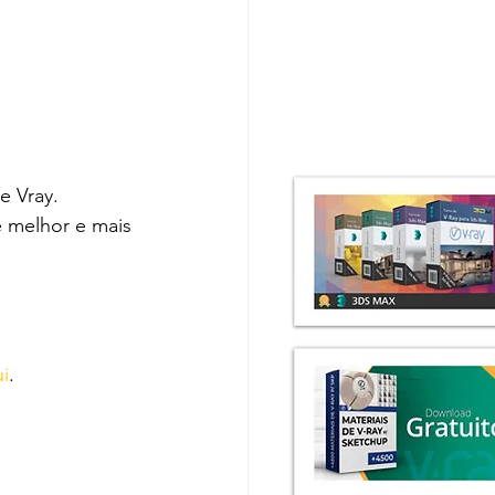
e Vray.
 melhor e mais 
i
.