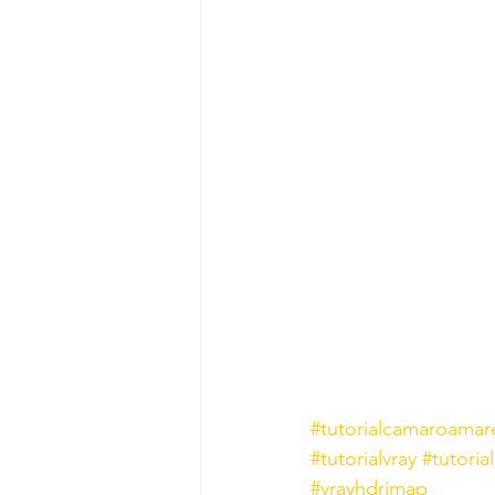
#tutorialcamaroamar
#tutorialvray
#tutoria
#vrayhdrimap