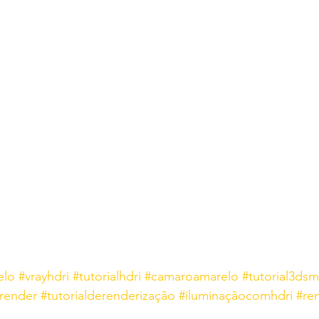
elo
#vrayhdri
#tutorialhdri
#camaroamarelo
#tutorial3dsm
lrender
#tutorialderenderização
#iluminaçãocomhdri
#re