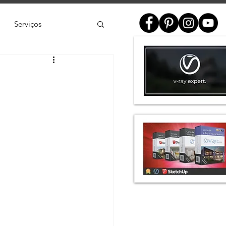
Serviços
ial
e
SketchUp
de 3D
Twinmotion