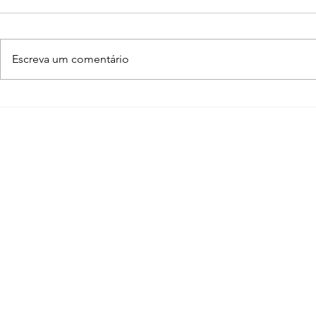
Escreva um comentário
Enscape para SketchUp
Como faze
de A a Z
SketchUp