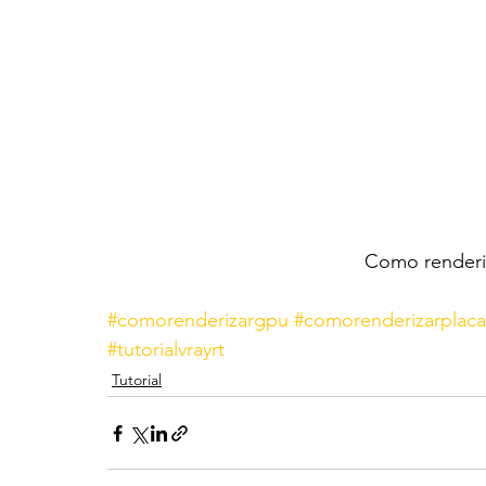
Como renderi
#comorenderizargpu
#comorenderizarplac
#tutorialvrayrt
Tutorial