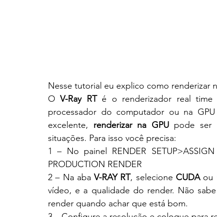
Nesse tutorial eu explico como renderizar n
O 
V-Ray RT
 é o renderizador real time
processador do computador ou na GPU
excelente, 
renderizar na GPU
 pode ser 
situações. Para isso você precisa:
1 – No painel RENDER SETUP>ASSIGN 
PRODUCTION RENDER
2 – Na aba 
V-RAY RT
, selecione 
CUDA
 ou 
vídeo, e a qualidade do render. Não sabe
render quando achar que está bom.
3 – Configure a resolução e coloque para re