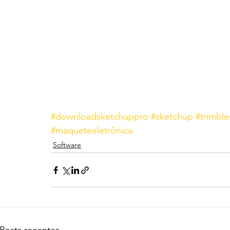
#downloadsketchuppro
#sketchup
#trimbl
#maqueteeletrônica
Software