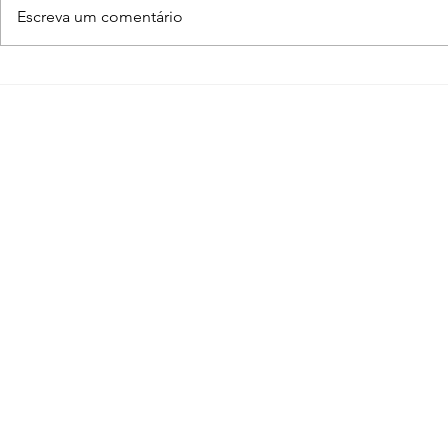
Escreva um comentário
Enscape para SketchUp
Adobe Crea
de A a Z
programas
arquiteto 
conhecer