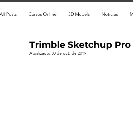
All Posts
Cursos Online
3D Models
Notícias
M
Produtos
Referência
Textura
Trabalho Entreg
Trimble Sketchup Pro 
Atualizado:
30 de out. de 2019
Trabalhos em Andamento
Vray
Softwares CAD
Viver de 3D
3ds Max
V-Ray
Lumion
Cor
AutoCAD
Revit