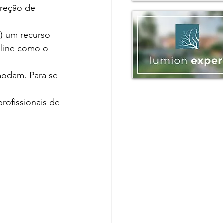
rreção de 
) um recurso 
line como o 
modam. Para se 
rofissionais de 