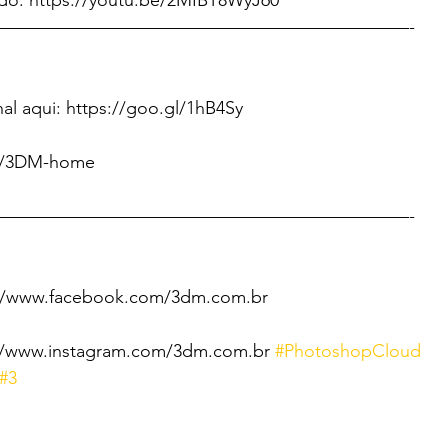
do: https://youtu.be/2MIBT8WyJ60
———————————————————————-
al aqui: https://goo.gl/1hB4Sy
ly/3DM-home
———————————————————————-
//www.facebook.com/3dm.com.br
://www.instagram.com/3dm.com.br 
#PhotoshopCloud
#3