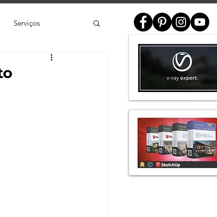
Serviços
ial
to
e
SketchUp
de 3D
Twinmotion