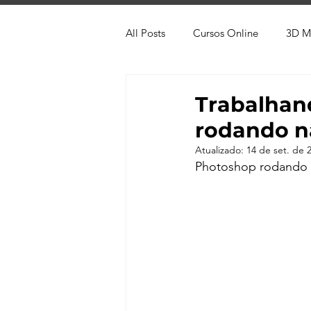
All Posts
Cursos Online
3D M
Produtos
Referência
Te
Trabalhan
rodando 
Trabalhos em Andamento
Vr
Atualizado:
14 de set. de 
Photoshop rodando
Viver de 3D
3ds Max
V-
AutoCAD
Revit