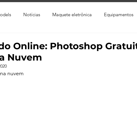
odels
Notícias
Maquete eletrônica
Equipamentos
xtura
Trabalho Entregue
Software
Vídeo
Tutor
do Online: Photoshop Gratui
na Nuvem
ay
Softwares CAD
Downloads
Blender
Enscap
2020
 na nuvem
Ray
Lumion
Corona Render
Photoshop
Viver 