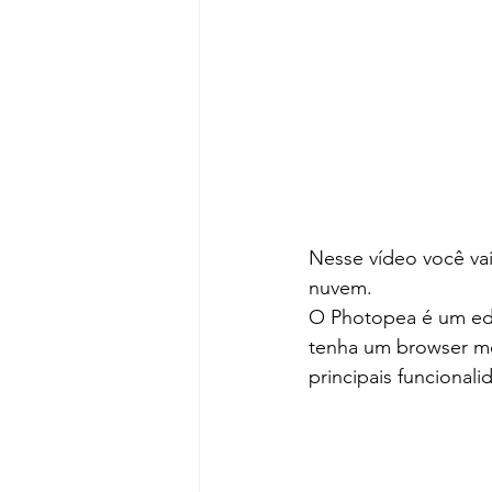
Nesse vídeo você va
nuvem.
O Photopea é um edi
tenha um browser mo
principais funcional