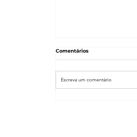
Comentários
Escreva um comentário
Normal Map – O que é e
como funciona? [V-Ray,
SketchUp, 3ds Max,
Blender]