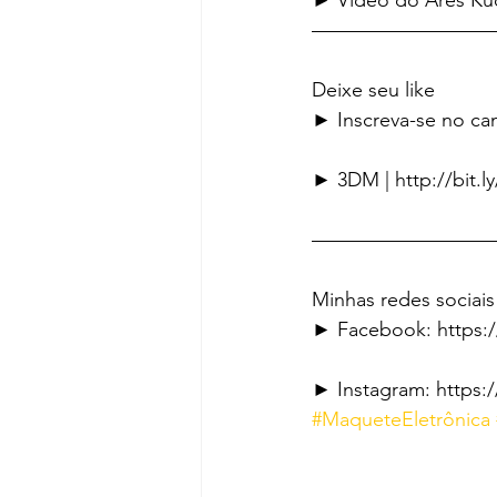
► Vídeo do Ares Ku
—————————
Deixe seu like
► Inscreva-se no can
► 3DM | http://bit.
—————————
Minhas redes sociais
► Facebook: https:
► Instagram: https
#MaqueteEletrônica