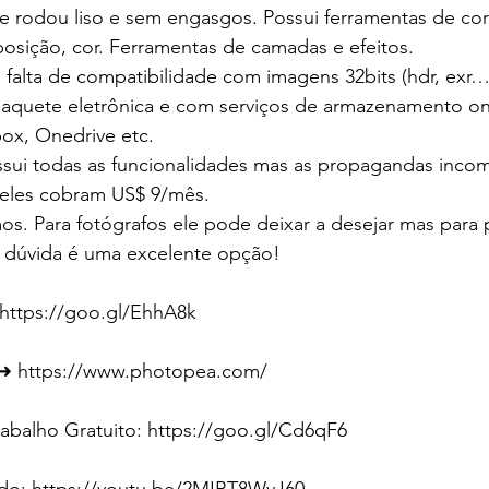
e rodou liso e sem engasgos. Possui ferramentas de co
xposição, cor. Ferramentas de camadas e efeitos.
falta de compatibilidade com imagens 32bits (hdr, exr…
maquete eletrônica e com serviços de armazenamento on
ox, Onedrive etc.
ossui todas as funcionalidades mas as propagandas inco
e eles cobram US$ 9/mês.
s. Para fotógrafos ele pode deixar a desejar mas para p
m dúvida é uma excelente opção!
https://goo.gl/EhhA8k
➜ https://www.photopea.com/
abalho Gratuito: https://goo.gl/Cd6qF6