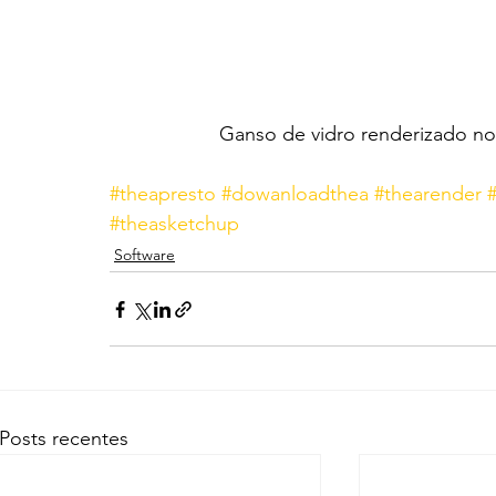
Ganso de vidro renderizado no 
#theapresto
#dowanloadthea
#thearender
#theasketchup
Software
Posts recentes