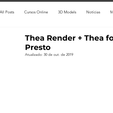
All Posts
Cursos Online
3D Models
Notícias
M
Produtos
Referência
Textura
Trabalho Entreg
Thea Render + Thea f
Presto
Trabalhos em Andamento
Vray
Softwares CAD
Atualizado:
30 de out. de 2019
Viver de 3D
3ds Max
V-Ray
Lumion
Cor
AutoCAD
Revit