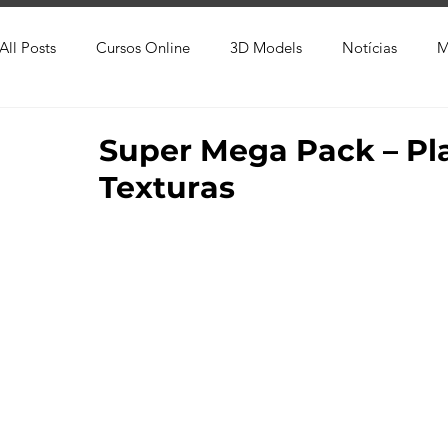
All Posts
Cursos Online
3D Models
Notícias
M
Produtos
Referência
Textura
Trabalho Entreg
Super Mega Pack – Pl
Texturas
Trabalhos em Andamento
Vray
Softwares CAD
Viver de 3D
3ds Max
V-Ray
Lumion
Cor
AutoCAD
Revit