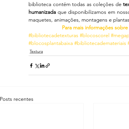
biblioteca contém todas as coleções de 
te
humanizada
 que disponibilizamos em nosso
maquetes, animações, montagens e planta
Para mais informações sobr
#bibliotecadetexturas
#blocoscorel
#megap
#blocosplantabaixa
#bibliotecademateriais
Textura
Posts recentes