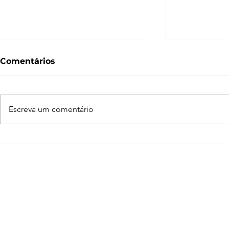
Comentários
Escreva um comentário
Normal Map – O que é e
O que é 
como funciona? [V-Ray,
Entenda c
SketchUp, 3ds Max,
funciona n
Blender]
Blender, 3
SketchUp