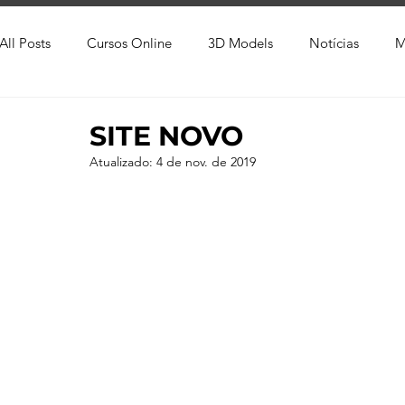
All Posts
Cursos Online
3D Models
Notícias
M
Produtos
Referência
Textura
Trabalho Entreg
SITE NOVO
Atualizado:
4 de nov. de 2019
Trabalhos em Andamento
Vray
Softwares CAD
Viver de 3D
3ds Max
V-Ray
Lumion
Cor
AutoCAD
Revit