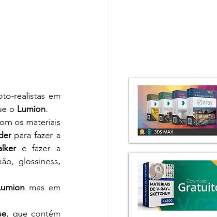
to-realistas em 
ue o 
Lumion
.
om os materiais 
der
 para fazer a 
lker
 e fazer a 
o, glossiness, 
Lumion
 mas em 
se
, que contém 