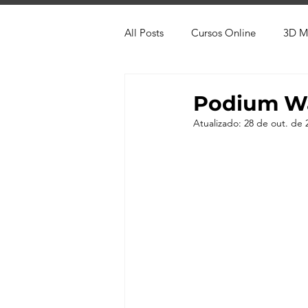
All Posts
Cursos Online
3D M
Produtos
Referência
Te
Podium Wa
Atualizado:
28 de out. de 
Trabalhos em Andamento
Vr
Viver de 3D
3ds Max
V-
AutoCAD
Revit