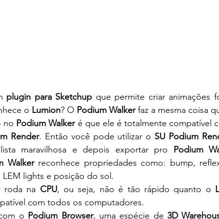
m 
plugin para Sketchup
 que permite criar animações fo
nhece o 
Lumion
? O 
Podium Walker
 faz a mesma coisa q
 no 
Podium Walker
 é que ele é totalmente compatível c
um Render
. Então você pode utilizar o 
SU Podium Ren
alista maravilhosa e depois exportar pro 
Podium Wa
m Walker
 reconhece propriedades como: bump, reflexã
, LEM lights e posição do sol.
r
 roda na 
CPU
, ou seja, não é tão rápido quanto o 
atível com todos os computadores.
 com o 
Podium Browser
, uma espécie de 
3D Warehou