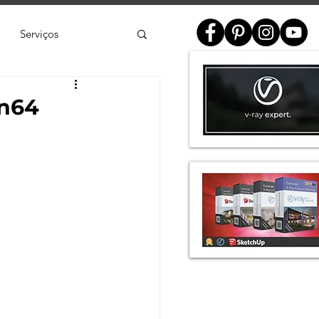
Serviços
ial
in64
e
SketchUp
de 3D
Twinmotion