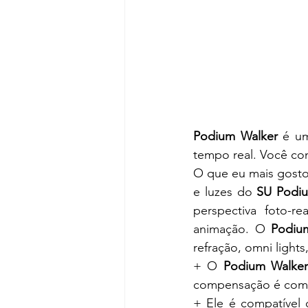
Podium Walker
 é u
tempo real. Você co
O que eu mais gosto
e luzes do 
SU Podi
perspectiva foto-re
animação. O 
Podiu
refração, omni lights
+ O 
Podium Walke
compensação é comp
+ Ele é compatível