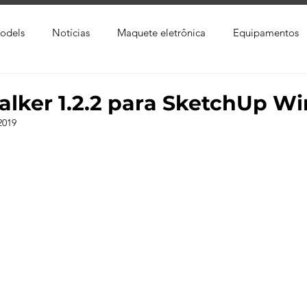
odels
Notícias
Maquete eletrônica
Equipamentos
xtura
Trabalho Entregue
Software
Vídeo
Tutor
lker 1.2.2 para SketchUp W
2019
ay
Softwares CAD
Downloads
Blender
Enscap
Ray
Lumion
Corona Render
Photoshop
Viver 