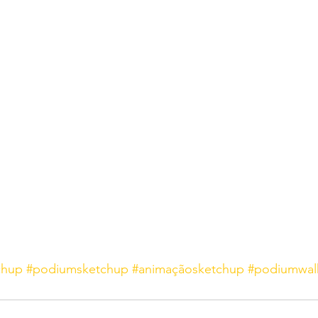
chup
#podiumsketchup
#animaçãosketchup
#podiumwal