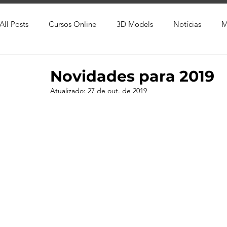
All Posts
Cursos Online
3D Models
Notícias
M
Produtos
Referência
Textura
Trabalho Entreg
Novidades para 2019
Atualizado:
27 de out. de 2019
Trabalhos em Andamento
Vray
Softwares CAD
Viver de 3D
3ds Max
V-Ray
Lumion
Cor
AutoCAD
Revit