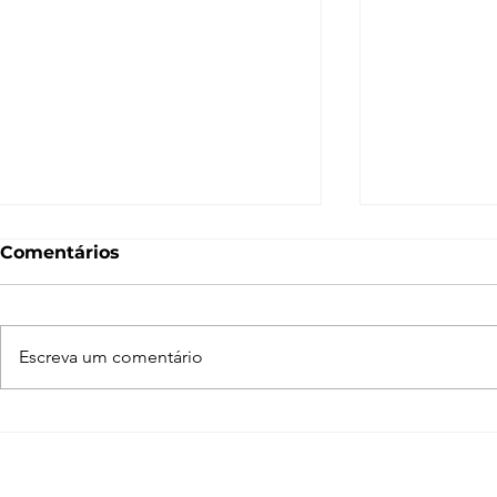
Comentários
Escreva um comentário
Normal Map – O que é e
O que é 
como funciona? [V-Ray,
Entenda c
SketchUp, 3ds Max,
funciona n
Blender]
Blender, 3