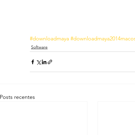
#downloadmaya
#downloadmaya2014maco
Software
Posts recentes