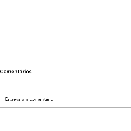
Comentários
Escreva um comentário
Enscape para SketchUp
Adobe Crea
de A a Z
programas
arquiteto 