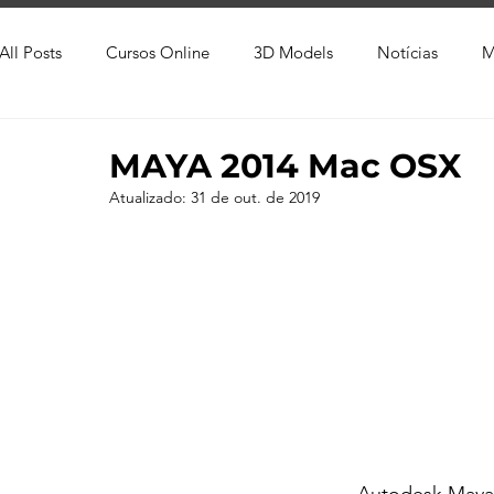
All Posts
Cursos Online
3D Models
Notícias
M
Produtos
Referência
Textura
Trabalho Entreg
MAYA 2014 Mac OSX
Atualizado:
31 de out. de 2019
Trabalhos em Andamento
Vray
Softwares CAD
Viver de 3D
3ds Max
V-Ray
Lumion
Cor
AutoCAD
Revit