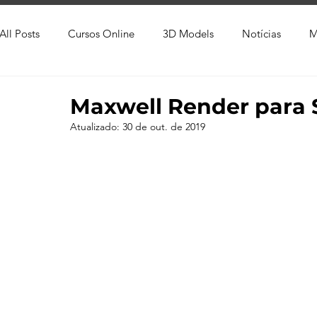
All Posts
Cursos Online
3D Models
Notícias
M
Produtos
Referência
Textura
Trabalho Entreg
Maxwell Render para
Atualizado:
30 de out. de 2019
Trabalhos em Andamento
Vray
Softwares CAD
Viver de 3D
3ds Max
V-Ray
Lumion
Cor
AutoCAD
Revit