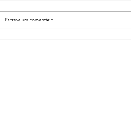
Escreva um comentário
Enscape para SketchUp
Adobe Crea
de A a Z
programas
arquiteto 
conhecer