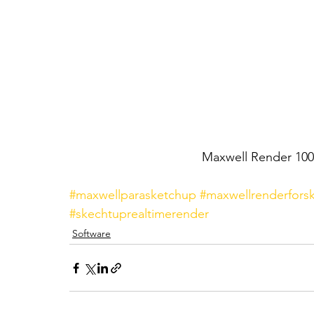
Maxwell Render 100
#maxwellparasketchup
#maxwellrenderfors
#skechtuprealtimerender
Software