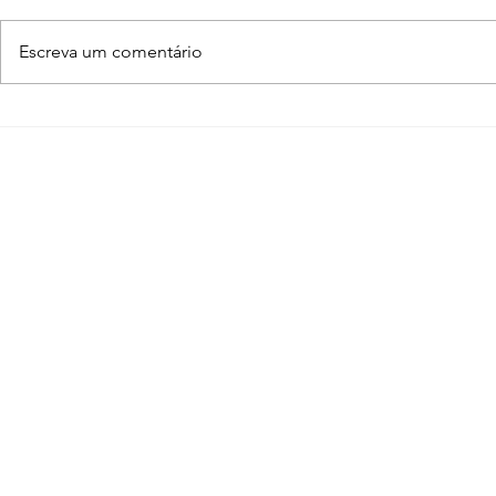
Escreva um comentário
Evermotion Archmodels
Evermotio
152 – Luminárias
136