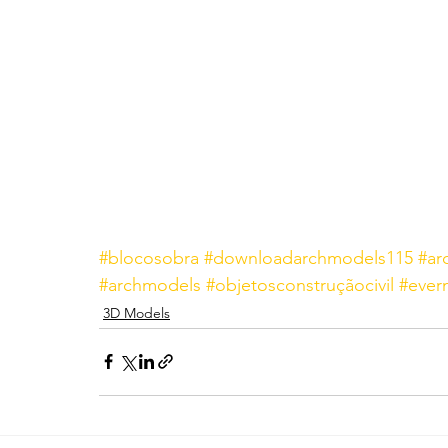
#blocosobra
#downloadarchmodels115
#ar
#archmodels
#objetosconstruçãocivil
#ever
3D Models