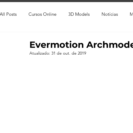
All Posts
Cursos Online
3D Models
Notícias
M
Produtos
Referência
Textura
Trabalho Entreg
Evermotion Archmodel
Atualizado:
31 de out. de 2019
Trabalhos em Andamento
Vray
Softwares CAD
Viver de 3D
3ds Max
V-Ray
Lumion
Cor
AutoCAD
Revit