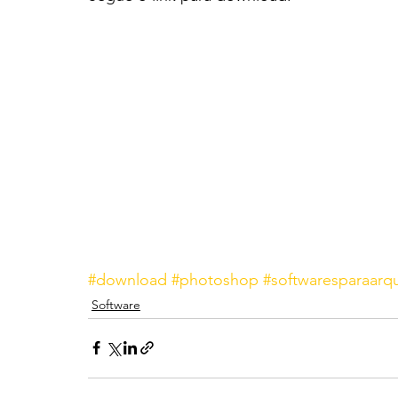
#download
#photoshop
#softwaresparaarqu
Software