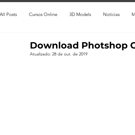
All Posts
Cursos Online
3D Models
Notícias
M
Produtos
Referência
Textura
Trabalho Entreg
Download Photshop 
Atualizado:
28 de out. de 2019
Trabalhos em Andamento
Vray
Softwares CAD
Viver de 3D
3ds Max
V-Ray
Lumion
Cor
AutoCAD
Revit