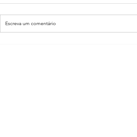
Escreva um comentário
Enscape para SketchUp
Adobe Crea
de A a Z
programas
arquiteto 
conhecer