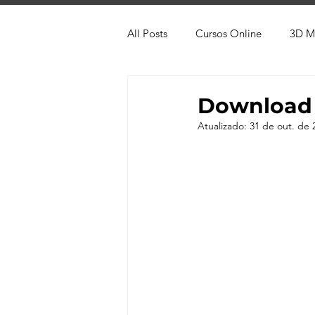
All Posts
Cursos Online
3D M
Produtos
Referência
Te
Download 
Atualizado:
31 de out. de 
Trabalhos em Andamento
Vr
Viver de 3D
3ds Max
V-
AutoCAD
Revit