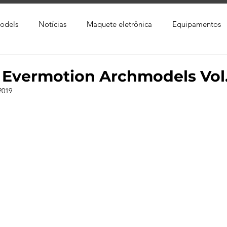
odels
Notícias
Maquete eletrônica
Equipamentos
xtura
Trabalho Entregue
Software
Vídeo
Tutor
Evermotion Archmodels Vol.
2019
ay
Softwares CAD
Downloads
Blender
Enscap
Ray
Lumion
Corona Render
Photoshop
Viver 