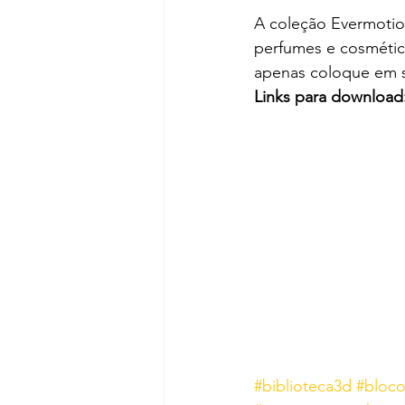
A coleção Evermotio
perfumes e cosmético
apenas coloque em 
Links para download
#biblioteca3d
#bloc