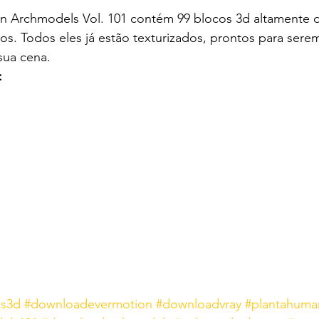
n Archmodels Vol. 101 contém 99 blocos 3d altamente 
s. Todos eles já estão texturizados, prontos para sere
sua cena.
:
os3d
#downloadevermotion
#downloadvray
#plantahuma