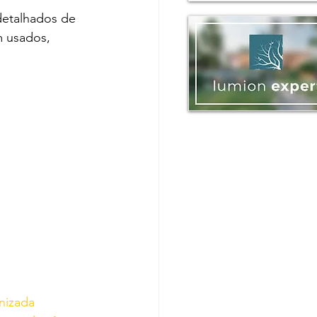
detalhados de 
m usados, 
nizada