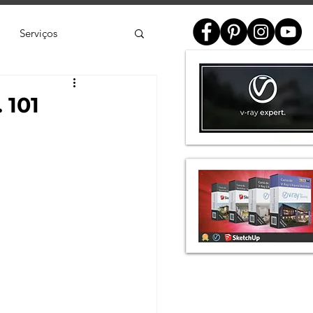
Serviços
ial
 101
e
SketchUp
de 3D
Twinmotion