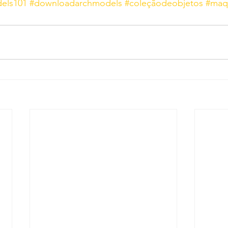
els101
#downloadarchmodels
#coleçãodeobjetos
#maq