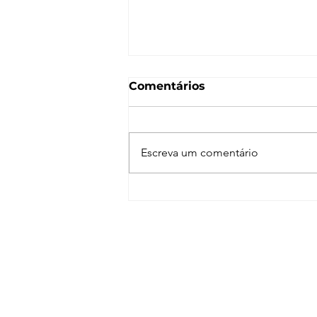
Comentários
Escreva um comentário
Evermotion Archmodels
152 – Luminárias