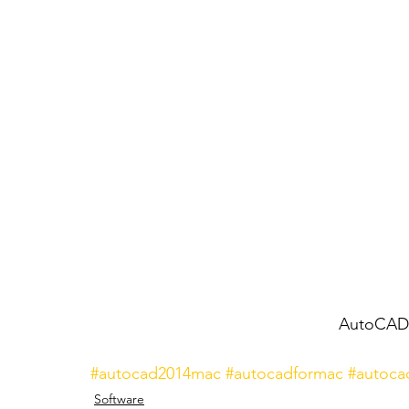
AutoCAD 
#autocad2014mac
#autocadformac
#autoca
Software