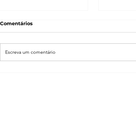
Comentários
Escreva um comentário
Enscape para SketchUp
Adobe Crea
de A a Z
programas
arquiteto 
conhecer