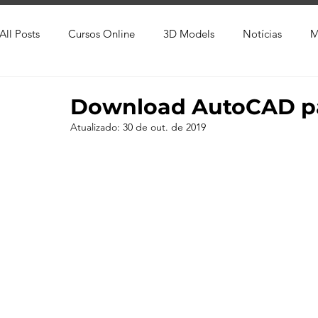
All Posts
Cursos Online
3D Models
Notícias
M
Produtos
Referência
Textura
Trabalho Entreg
Download AutoCAD p
Atualizado:
30 de out. de 2019
Trabalhos em Andamento
Vray
Softwares CAD
Viver de 3D
3ds Max
V-Ray
Lumion
Cor
AutoCAD
Revit