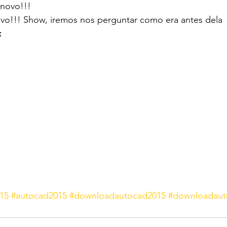
 novo!!!
ovo!!! Show, iremos nos perguntar como era antes dela
:
15
#autocad2015
#downloadautocad2015
#downloadaut