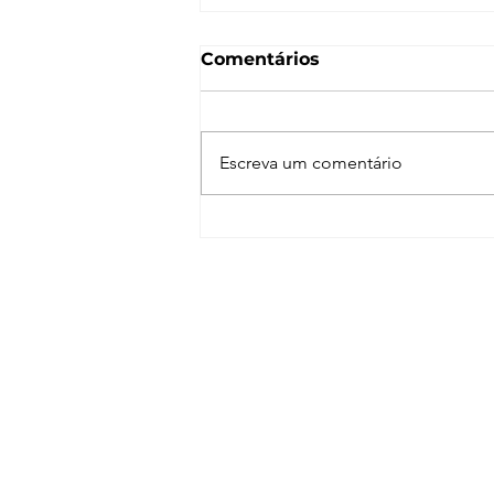
Comentários
Escreva um comentário
Enscape para SketchUp
de A a Z