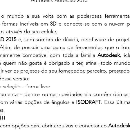
Autodesk AutoCad 2015
o mundo a sua volta com as poderosas ferramenta
e formas incríveis em 
3D
 e conecte-se com a nuvem pa
s através do seu celular.
D 2015
 é, sem sombra de dúvida, o software de projeto
lém de possuir uma gama de ferramentas que o torna
enamente compatível com toda a família 
Autodesk
, ic
é quem não gosta é obrigado a ter, afinal, todo mundo 
uir ver os projetos do seu fornecedor, parceiro, prestad
essa versão:
 seleção – forma livre
com várias opções de ângulos e 
ISODRAFT
. Essa última
as.
!!!
o com opções para abrir arquivos e conectar ao 
Autodesk