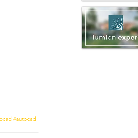
ocad
#autocad