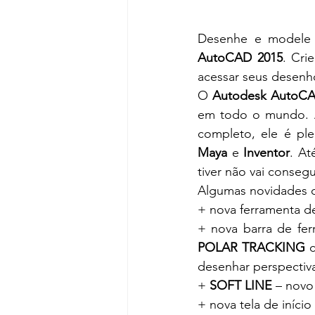
Desenhe e modele 
AutoCAD 2015
. Cri
acessar seus desenho
O 
Autodesk AutoCA
em todo o mundo. A
completo, ele é pl
Maya
 e
 Inventor
. At
tiver não vai conseg
Algumas novidades d
+ nova ferramenta de
POLAR TRACKING
 
desenhar perspectiv
+ 
SOFT LINE
 – novo
+ nova tela de iníci