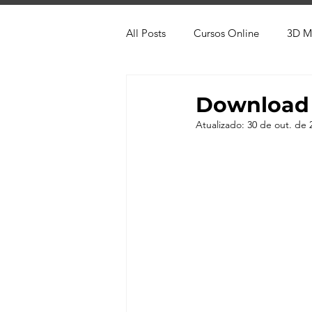
All Posts
Cursos Online
3D M
Produtos
Referência
Te
Download
Atualizado:
30 de out. de 
Trabalhos em Andamento
Vr
Viver de 3D
3ds Max
V-
AutoCAD
Revit