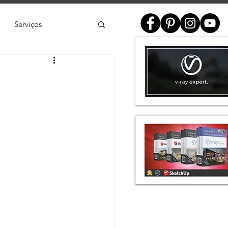
Serviços
ial
e
SketchUp
de 3D
Twinmotion