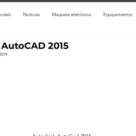
odels
Notícias
Maquete eletrônica
Equipamentos
xtura
Trabalho Entregue
Software
Vídeo
Tutor
 AutoCAD 2015
2019
ay
Softwares CAD
Downloads
Blender
Enscap
Ray
Lumion
Corona Render
Photoshop
Viver 