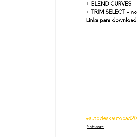
+ 
BLEND CURVES
 –
+ 
TRIM SELECT
 – n
Links para download
#autodeskautocad20
Software