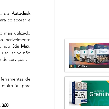
s do 
Autodesk 
ra colaborar e 
 mais utilizado 
 incrivelmente 
luindo 
3ds Max
, 
usa, se vc não 
or de serviços…
+ nova barra de ferramenta – dentre outras novidades ela contém ótimas ferramentas de 
 muito útil para 
 360