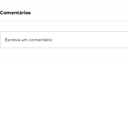
Comentários
Escreva um comentário
Normal Map – O que é e
O que é 
como funciona? [V-Ray,
Entenda c
SketchUp, 3ds Max,
funciona n
Blender]
Blender, 3
SketchUp