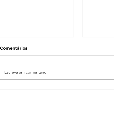
Comentários
Escreva um comentário
Normal Map – O que é e
O que é 
como funciona? [V-Ray,
Entenda c
SketchUp, 3ds Max,
funciona n
Blender]
Blender, 3
SketchUp