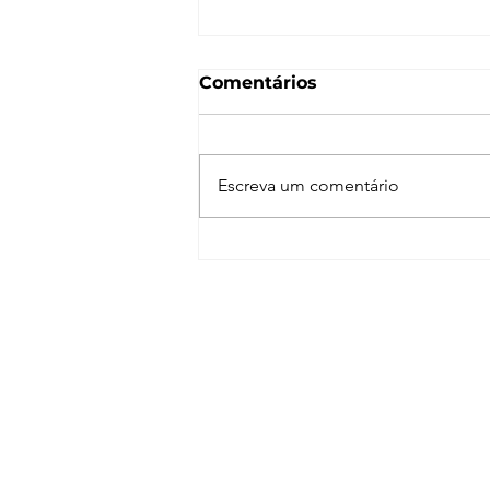
Comentários
Escreva um comentário
Normal Map – O que é e
como funciona? [V-Ray,
SketchUp, 3ds Max,
Blender]