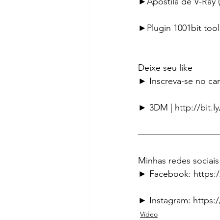
►Apostila de V-Ray (
►Plugin 1001bit too
—————————
Deixe seu like
► Inscreva-se no can
► 3DM | http://bit.
—————————
Minhas redes sociais
► Facebook: https:
► Instagram: https
Vídeo