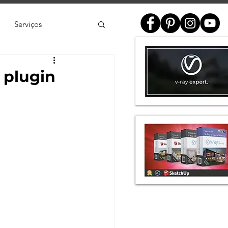
Serviços
ial
 plugin
e
SketchUp
de 3D
Twinmotion