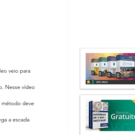
deo veio para 
o. Nesse vídeo 
e método deve 
ega a escada 