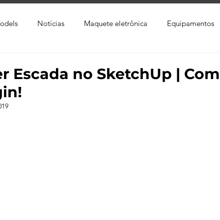
odels
Notícias
Maquete eletrônica
Equipamentos
xtura
Trabalho Entregue
Software
Vídeo
Tutor
r Escada no SketchUp | Com
in!
ay
Softwares CAD
Downloads
Blender
Enscap
019
Ray
Lumion
Corona Render
Photoshop
Viver 