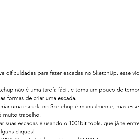
ve dificuldades para fazer escadas no SketchUp, esse ví
tchup não é uma tarefa fácil, e toma um pouco de temp
as formas de criar uma escada.
 criar uma escada no Sketchup é manualmente, mas ess
á muito trabalho.
r suas escadas é usando o 1001bit tools, que já te entr
lguns cliques!