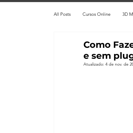
All Posts
Cursos Online
3D M
Produtos
Referência
Te
Como Faze
e sem plug
Trabalhos em Andamento
Vr
Atualizado:
4 de nov. de 2
Viver de 3D
3ds Max
V-
AutoCAD
Revit