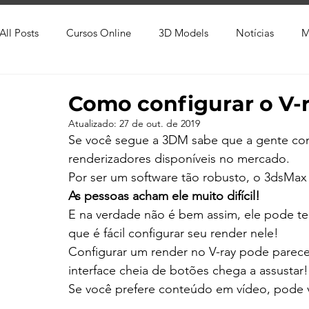
All Posts
Cursos Online
3D Models
Notícias
M
Produtos
Referência
Textura
Trabalho Entreg
Como configurar o V-
Atualizado:
27 de out. de 2019
Se você segue a 3DM sabe que a gente con
Trabalhos em Andamento
Vray
Softwares CAD
renderizadores disponíveis no mercado.
Por ser um software tão robusto, o 3dsMax
As pessoas acham ele muito difícil!
Viver de 3D
3ds Max
V-Ray
Lumion
Cor
E na verdade não é bem assim, ele pode ter
que é fácil configurar seu render nele!
Configurar um render no V-ray pode parecer 
AutoCAD
Revit
interface cheia de botões chega a assustar!
Se você prefere conteúdo em vídeo, pode v