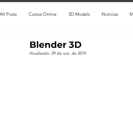
All Posts
Cursos Online
3D Models
Notícias
M
Produtos
Referência
Textura
Trabalho Entreg
Blender 3D
Atualizado:
29 de out. de 2019
Trabalhos em Andamento
Vray
Softwares CAD
Viver de 3D
3ds Max
V-Ray
Lumion
Cor
AutoCAD
Revit