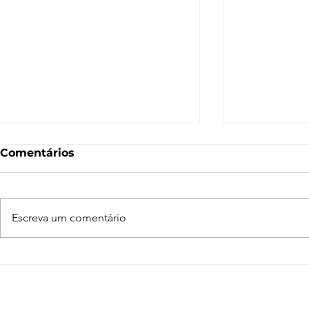
Comentários
Escreva um comentário
Enscape para SketchUp
Adobe Crea
de A a Z
programas
arquiteto 
conhecer