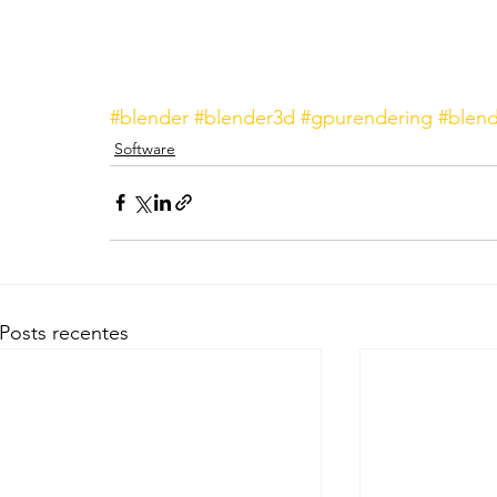
#blender
#blender3d
#gpurendering
#blen
Software
Posts recentes