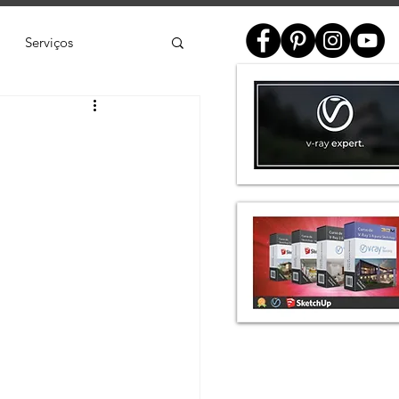
Serviços
ial
e
SketchUp
de 3D
Twinmotion