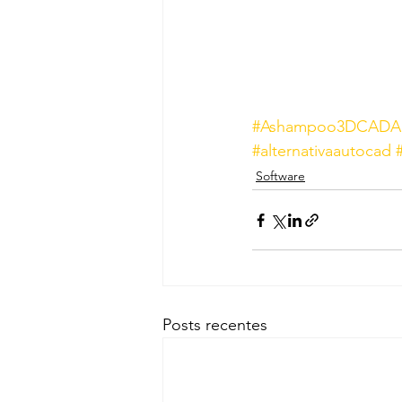
#Ashampoo3DCADArc
#alternativaautocad
Software
Posts recentes