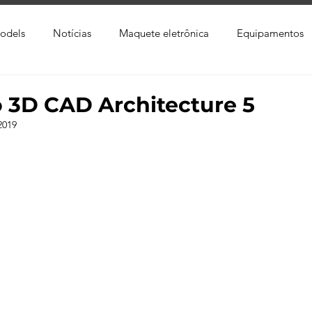
odels
Notícias
Maquete eletrônica
Equipamentos
xtura
Trabalho Entregue
Software
Vídeo
Tutor
3D CAD Architecture 5
2019
ay
Softwares CAD
Downloads
Blender
Enscap
Ray
Lumion
Corona Render
Photoshop
Viver 