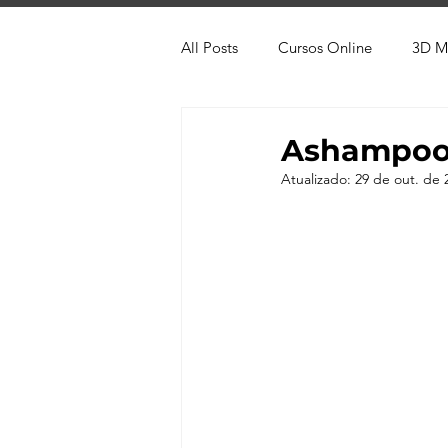
All Posts
Cursos Online
3D M
Produtos
Referência
Te
Ashampoo 
Atualizado:
29 de out. de 
Trabalhos em Andamento
Vr
Viver de 3D
3ds Max
V-
AutoCAD
Revit