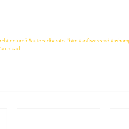
hitecture5
#autocadbarato
#bim
#softwarecad
#asham
#archicad