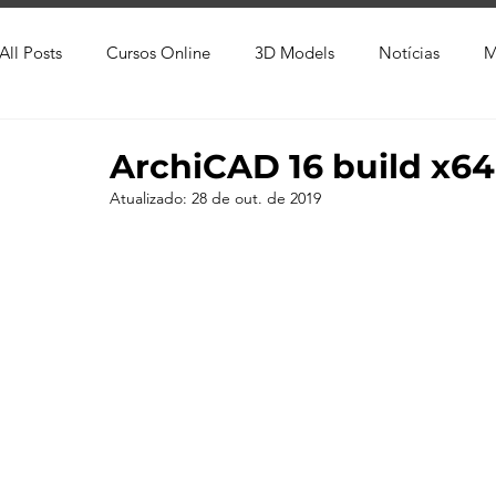
All Posts
Cursos Online
3D Models
Notícias
M
Produtos
Referência
Textura
Trabalho Entreg
ArchiCAD 16 build x64
Atualizado:
28 de out. de 2019
Trabalhos em Andamento
Vray
Softwares CAD
Viver de 3D
3ds Max
V-Ray
Lumion
Cor
AutoCAD
Revit