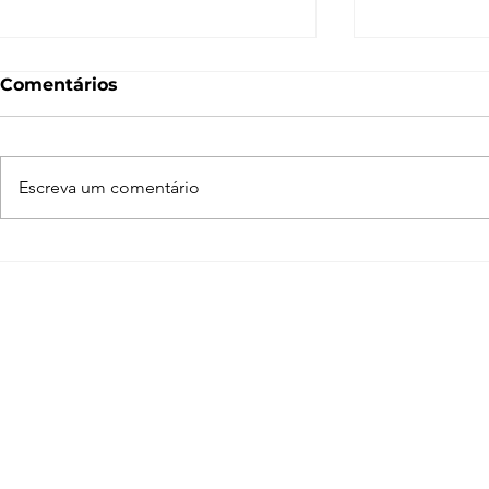
Comentários
Escreva um comentário
Enscape para SketchUp
Adobe Crea
de A a Z
programas
arquiteto 
conhecer