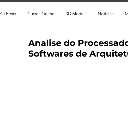
All Posts
Cursos Online
3D Models
Notícias
M
Produtos
Referência
Textura
Trabalho Entreg
Analise do Processado
Softwares de Arquitet
Trabalhos em Andamento
Vray
Softwares CAD
Viver de 3D
3ds Max
V-Ray
Lumion
Cor
AutoCAD
Revit