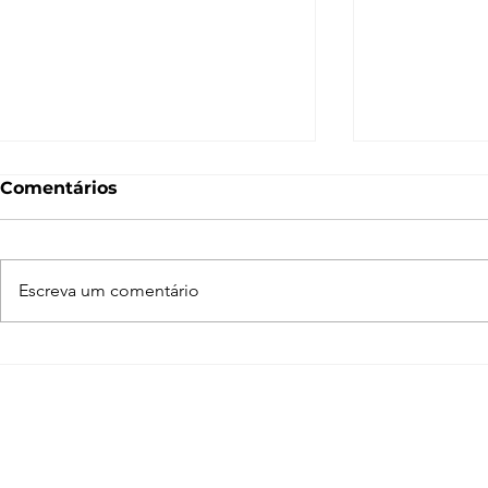
Comentários
Escreva um comentário
Aprenda a escolher o
Teste Hack
notebook ideal para
Windows v
trabalhar com render
Qual sist
melhor d