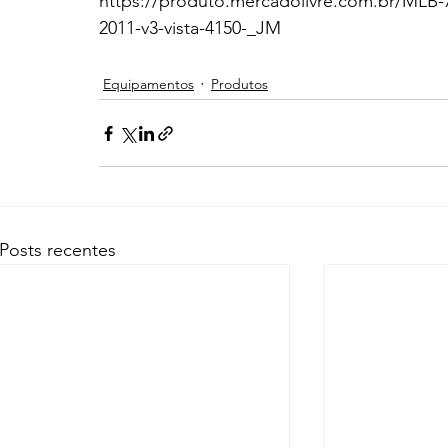
https://produto.mercadolivre.com.br/MLB-
2011-v3-vista-4150-_JM
Equipamentos
Produtos
Posts recentes