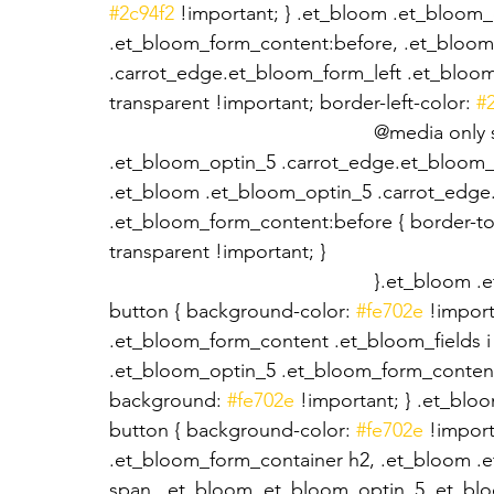
#2c94f2
 !important; } .et_bloom .et_bloom
.et_bloom_form_content:before, .et_bloom
.carrot_edge.et_bloom_form_left .et_bloom
transparent !important; border-left-color: 
#
						@media only screen and ( max-width: 767px ) {.et_bloom 
.et_bloom_optin_5 .carrot_edge.et_bloom_
.et_bloom .et_bloom_optin_5 .carrot_edge
.et_bloom_form_content:before { border-to
transparent !important; }
						}.et_bloom .et_bloom_optin_5 .et_bloom_form_content 
button { background-color: 
#fe702e
 !impor
.et_bloom_form_content .et_bloom_fields i {
.et_bloom_optin_5 .et_bloom_form_content 
background: 
#fe702e
 !important; } .et_bl
button { background-color: 
#fe702e
 !impor
.et_bloom_form_container h2, .et_bloom .
span, .et_bloom .et_bloom_optin_5 .et_bloo