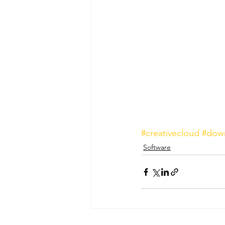
#creativecloud
#dow
Software