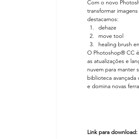
Com o novo Photosho
transformar imagens 
destacamos:
dehaze
move tool
healing brush e
O Photoshop® CC é p
as atualizações e la
nuvem para manter s
biblioteca avançada 
e domina novas ferr
Link para download: