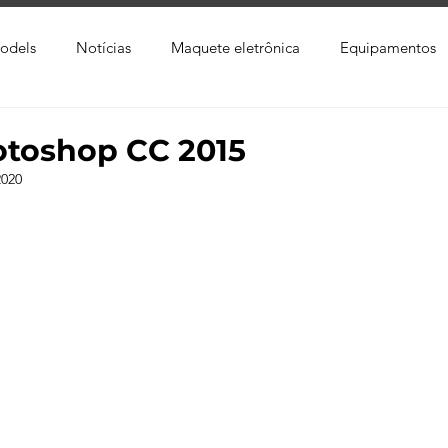
odels
Notícias
Maquete eletrônica
Equipamentos
xtura
Trabalho Entregue
Software
Vídeo
Tutor
toshop CC 2015
2020
ay
Softwares CAD
Downloads
Blender
Enscap
Ray
Lumion
Corona Render
Photoshop
Viver 