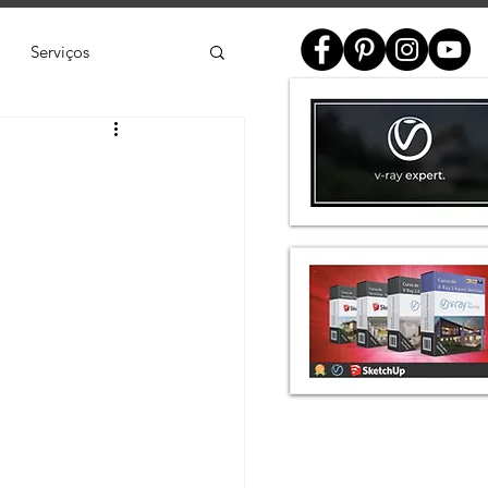
Serviços
ial
e
SketchUp
de 3D
Twinmotion