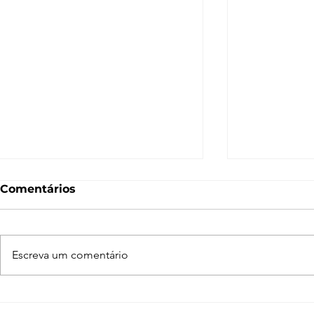
Comentários
Escreva um comentário
Crie renders profissionais
Corona Re
com o 3ds Max
conheça a