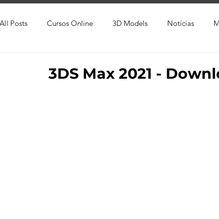
All Posts
Cursos Online
3D Models
Notícias
M
Produtos
Referência
Textura
Trabalho Entreg
3DS Max 2021 - Downl
Trabalhos em Andamento
Vray
Softwares CAD
Viver de 3D
3ds Max
V-Ray
Lumion
Cor
AutoCAD
Revit