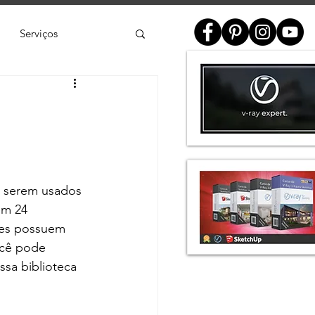
Serviços
ial
e
SketchUp
a serem usados 
de 3D
Twinmotion
em 24 
les possuem 
cê pode 
ssa biblioteca 