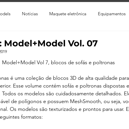
odels
Notícias
Maquete eletrônica
Equipamentos
xtura
Trabalho Entregue
Software
Vídeo
Tutor
: Model+Model Vol. 07
2019
ay
Softwares CAD
Downloads
Blender
Enscap
Model+Model Vol 7, blocos de sofás e poltronas
ronas é uma coleção de blocos 3D de alta qualidade par
Ray
Lumion
Corona Render
Photoshop
Viver 
erior. Esse volume contém sofás e poltronas dispostas 
s. Todos os modelos são cuidadosamente detalhados. E
ável de polígonos e possuem MeshSmooth, ou seja, vo
inal. Os modelos são texturizados e prontos para usar. E
seguintes formatos: