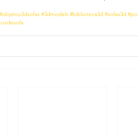
#objetos3dsofas
#3dmodels
#biblioteca3d
#sofas3d
#po
cosdesofa