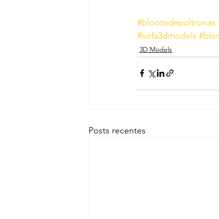
#blocosdepoltronas
#sofa3dmodels
#blo
3D Models
Posts recentes