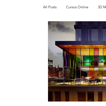
All Posts
Cursos Online
3D M
Produtos
Referência
Te
Trabalhos em Andamento
Vr
Viver de 3D
3ds Max
V
AutoCAD
Revit