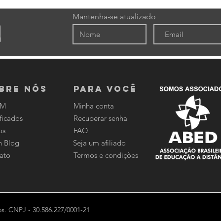
Mantenha-se atualizado
bre nós
PARA VOCÊ
DM
Minha conta
ficados
Recuperar senha
os
FAQ
n Blog
Seja um afiliado
ato
Termos e condições
s. CNPJ - 30.586.227/0001-21