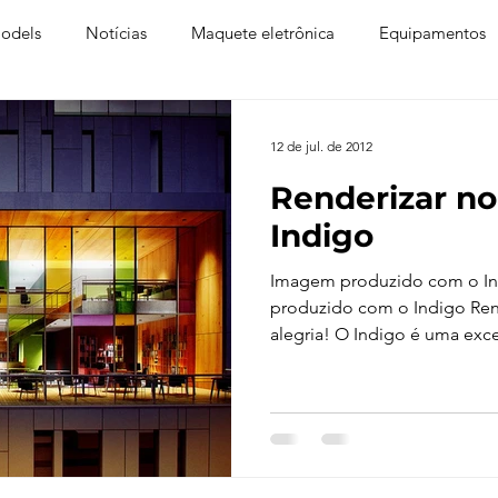
odels
Notícias
Maquete eletrônica
Equipamentos
xtura
Trabalho Entregue
Software
Vídeo
Tutor
12 de jul. de 2012
Renderizar no
ay
Softwares CAD
Downloads
Blender
Enscap
Indigo
Imagem produzido com o I
-Ray
Lumion
Corona Render
Photoshop
Viver 
produzido com o Indigo Rend
alegria! O Indigo é uma exce