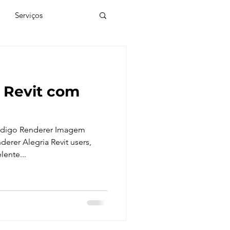
Serviços
ial
 Revit com
e
SketchUp
ndigo Renderer Imagem
de 3D
Twinmotion
erer Alegria Revit users,
lente...