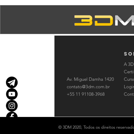
So
A 3
Certi
Av. Miguel Damha 1420
Curs
contato@3dm.com.br
Logi
+55 11 91108-3968
Cont
© 3DM 2020, Todos os direitos reservado