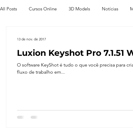
All Posts
Cursos Online
3D Models
Notícias
M
Produtos
Referência
Textura
Trabalho Entreg
13 de nov. de 2017
Luxion Keyshot Pro 7.1.51 
Trabalhos em Andamento
Vray
Softwares CAD
O software KeyShot é tudo o que você precisa para cr
fluxo de trabalho em...
Viver de 3D
3ds Max
V-Ray
Lumion
Cor
AutoCAD
Revit