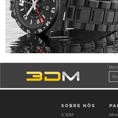
Mant
Sobre nós
PA
A 3DM
Minh