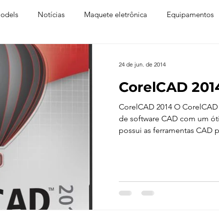
odels
Notícias
Maquete eletrônica
Equipamentos
xtura
Trabalho Entregue
Software
Vídeo
Tutor
24 de jun. de 2014
CorelCAD 201
ay
Softwares CAD
Downloads
Blender
Enscap
CorelCAD 2014 O CorelCAD 
de software CAD com um óti
possui as ferramentas CAD p
-Ray
Lumion
Corona Render
Photoshop
Viver 