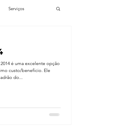
Serviços
ial
4
e
SketchUp
2014 é uma excelente opção
mo custo/benefício. Ele
adrão do...
de 3D
Twinmotion