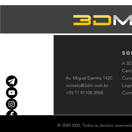
So
A 3
Certi
Av. Miguel Damha 1420
Curs
contato@3dm.com.br
Logi
+55 11 91108-3968
Cont
© 3DM 2020, Todos os direitos reservado