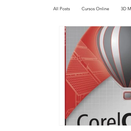
All Posts
Cursos Online
3D M
Produtos
Referência
Te
Trabalhos em Andamento
Vr
Viver de 3D
3ds Max
V
AutoCAD
Revit