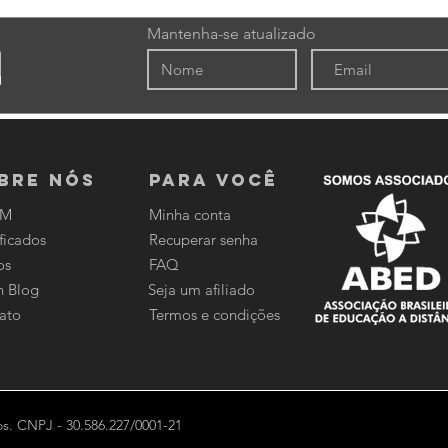
Mantenha-se atualizado
bre nós
PARA VOCÊ
DM
Minha conta
ficados
Recuperar senha
os
FAQ
n Blog
Seja um afiliado
ato
Termos e condições
s. CNPJ - 30.586.227/0001-21