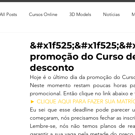
All Posts
Cursos Online
3D Models
Notícias
M
Produtos
Referência
Textura
Trabalho Entreg
&#x1f525;&#x1f525;&#x
promoção do Curso d
Trabalhos em Andamento
Vray
Softwares CAD
desconto
Hoje é o último dia da promoção do Curs
Neste momento restam poucas horas par
Viver de 3D
3ds Max
V-Ray
Lumion
Cor
promocional. Então clique no link abaixo e 
► CLIQUE AQUI PARA FAZER SUA MATRÍ
Eu sei que esse deadline pode parecer um
AutoCAD
Revit
começaram, nós precisamos fechar as inscri
Lembre-se, nós não temos planos de rea
garantir a sua vaga pela metade do preço, 