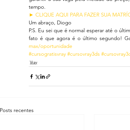
tempo.
► CLIQUE AQUI PARA FAZER SUA MATRÍ
Um abraço, Diogo
P.S. Eu sei que é normal esperar até o últ
fato é que agora é o último segundo! 
max/oportunidade
#cursogratisvray
#cursovray3ds
#cursovray
Vray
Posts recentes