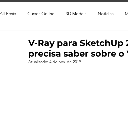
All Posts
Cursos Online
3D Models
Notícias
M
Produtos
Referência
Textura
Trabalho Entreg
V-Ray para SketchUp 2
precisa saber sobre o 
Trabalhos em Andamento
Vray
Softwares CAD
Atualizado:
4 de nov. de 2019
Viver de 3D
3ds Max
V-Ray
Lumion
Cor
AutoCAD
Revit