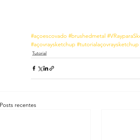
#açoescovado
#brushedmetal
#VRayparaSk
#açovraysketchup
#tutorialaçovraysketchup
Tutorial
Posts recentes