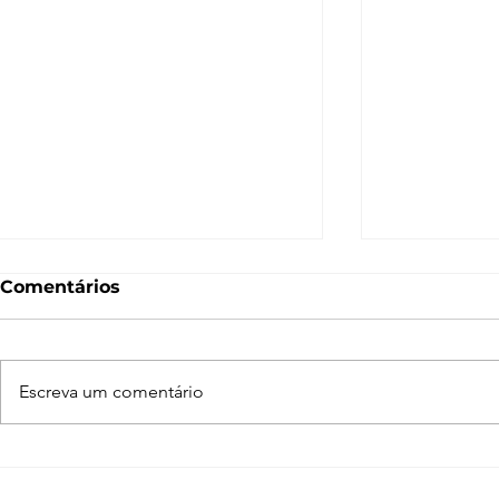
Comentários
Escreva um comentário
Enscape para SketchUp
Como faze
de A a Z
SketchUp