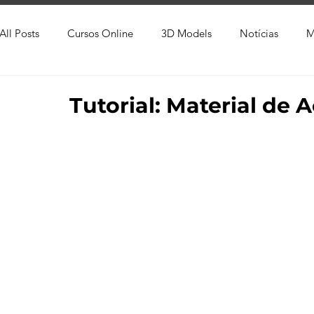
All Posts
Cursos Online
3D Models
Notícias
M
Produtos
Referência
Textura
Trabalho Entreg
Tutorial: Material de
Trabalhos em Andamento
Vray
Softwares CAD
Viver de 3D
3ds Max
V-Ray
Lumion
Cor
AutoCAD
Revit