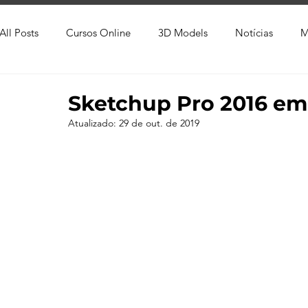
All Posts
Cursos Online
3D Models
Notícias
M
Produtos
Referência
Textura
Trabalho Entreg
Sketchup Pro 2016 em
Atualizado:
29 de out. de 2019
Trabalhos em Andamento
Vray
Softwares CAD
Viver de 3D
3ds Max
V-Ray
Lumion
Cor
AutoCAD
Revit