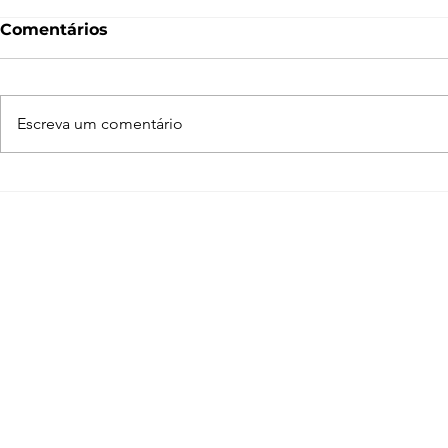
Comentários
Escreva um comentário
Enscape para SketchUp
Adobe Crea
de A a Z
programas
arquiteto 
conhecer