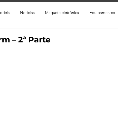
odels
Notícias
Maquete eletrônica
Equipamentos
xtura
Trabalho Entregue
Software
Vídeo
Tutor
m – 2ª Parte
ay
Softwares CAD
Downloads
Blender
Enscap
Ray
Lumion
Corona Render
Photoshop
Viver 