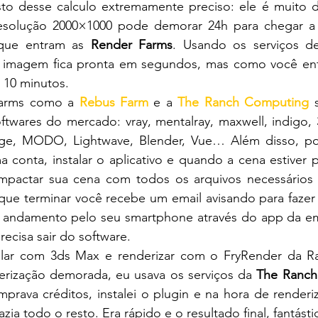
to desse calculo extremamente preciso: ele é muito
solução 2000×1000 pode demorar 24h para chegar a 
í que entram as 
Render Farms
. Usando os serviços d
 imagem fica pronta em segundos, mas como você entr
 10 minutos.
farms como a 
Rebus Farm
 e a 
The Ranch Computing
 
ftwares do mercado: vray, mentalray, maxwell, indigo,
ge, MODO, Lightwave, Blender, Vue… Além disso, pos
a conta, instalar o aplicativo e quando a cena estiver p
ompactar sua cena com todos os arquivos necessários e
 que terminar você recebe um email avisando para fazer
andamento pelo seu smartphone através do app da em
precisa sair do software.
ar com 3ds Max e renderizar com o FryRender da Ra
rização demorada, eu usava os serviços da 
The Ranch
prava créditos, instalei o plugin e na hora de renderizar
azia todo o resto. Era rápido e o resultado final, fantásti