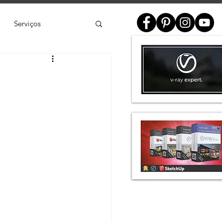
Serviços
ial
e
SketchUp
de 3D
Twinmotion