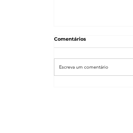
Comentários
Escreva um comentário
Adobe Creative Cloud:
programas que todo
arquiteto deveria
conhecer