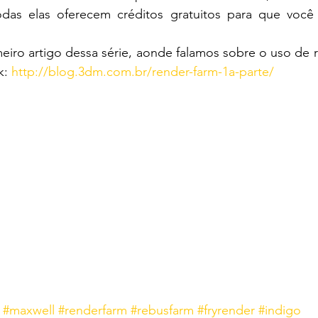
das elas oferecem créditos gratuitos para que você 
eiro artigo dessa série, aonde falamos sobre o uso de 
k: 
http://blog.3dm.com.br/render-farm-1a-parte/
#maxwell
#renderfarm
#rebusfarm
#fryrender
#indigo