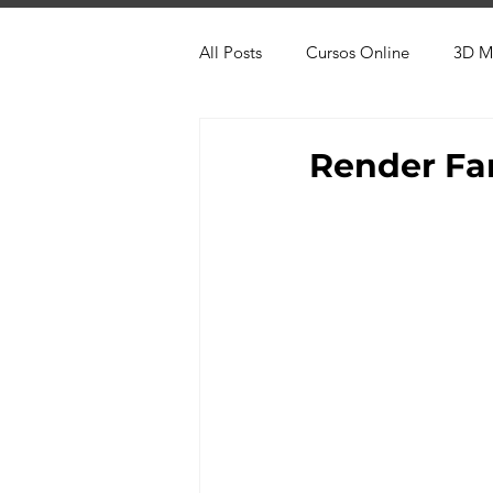
All Posts
Cursos Online
3D M
Produtos
Referência
Te
Render Far
Trabalhos em Andamento
Vr
Viver de 3D
3ds Max
V-
AutoCAD
Revit