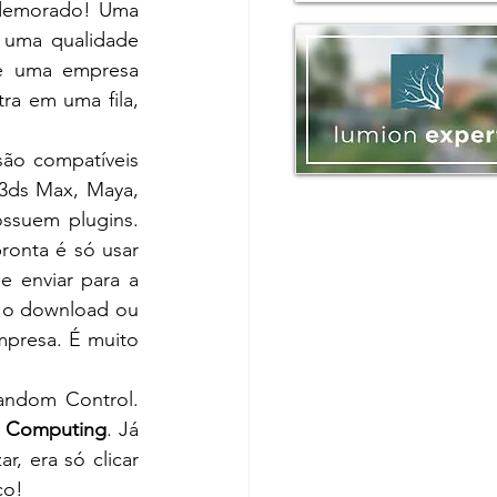
 demorado! Uma 
uma qualidade 
e uma empresa 
a em uma fila, 
são compatíveis 
 3ds Max, Maya, 
suem plugins. 
ronta é só usar 
 enviar para a 
 o download ou 
presa. É muito 
ndom Control. 
 Computing
. Já 
, era só clicar 
co!