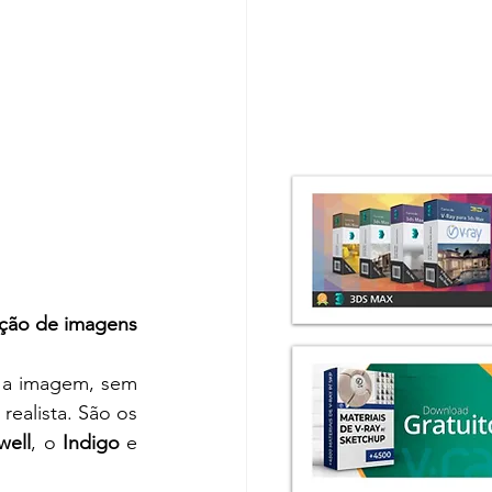
ção de imagens 
 a imagem, sem 
interpolar, gerando uma qualidade final altíssima, fisicamente correta e super realista. São os 
well
, o 
Indigo
 e 