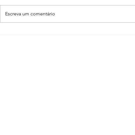
Escreva um comentário
O que é um Bump Map?
Essa facu
Entenda como ele
nada a ver
funciona no V-Ray,
agora?
Blender, 3ds Max,
SketchUp…