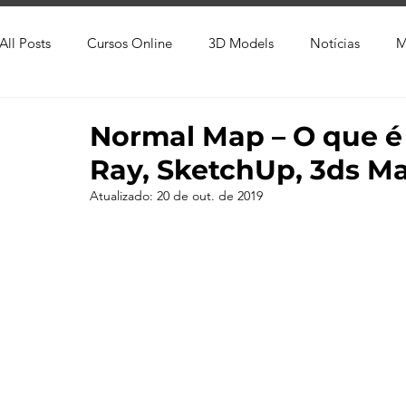
All Posts
Cursos Online
3D Models
Notícias
M
Produtos
Referência
Textura
Trabalho Entreg
Normal Map – O que é
Ray, SketchUp, 3ds Ma
Trabalhos em Andamento
Vray
Softwares CAD
Atualizado:
20 de out. de 2019
Viver de 3D
3ds Max
V-Ray
Lumion
Cor
AutoCAD
Revit