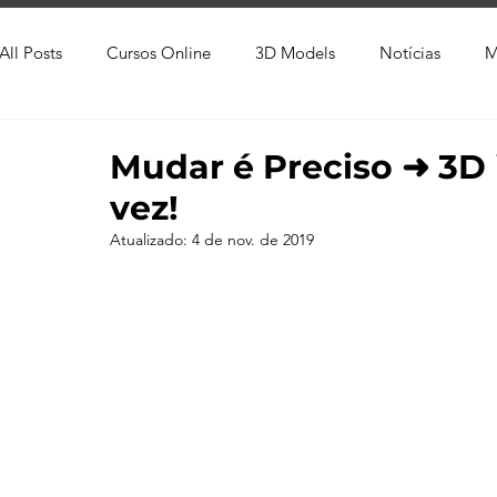
All Posts
Cursos Online
3D Models
Notícias
M
Produtos
Referência
Textura
Trabalho Entreg
Mudar é Preciso ➜ 3D i
vez!
Trabalhos em Andamento
Vray
Softwares CAD
Atualizado:
4 de nov. de 2019
Viver de 3D
3ds Max
V-Ray
Lumion
Cor
AutoCAD
Revit