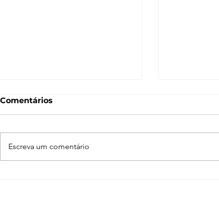
Comentários
Escreva um comentário
Normal Map – O que é e
O que é 
como funciona? [V-Ray,
Entenda c
SketchUp, 3ds Max,
funciona n
Blender]
Blender, 3
SketchUp