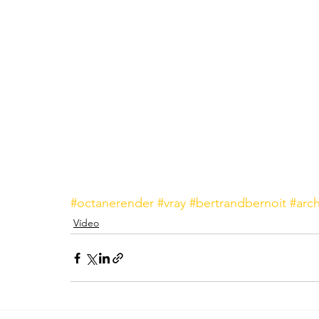
#octanerender
#vray
#bertrandbernoit
#arch
Vídeo