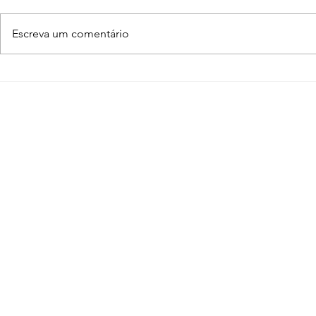
Escreva um comentário
Normal Map – O que é e
O que é 
como funciona? [V-Ray,
Entenda c
SketchUp, 3ds Max,
funciona n
Blender]
Blender, 3
SketchUp