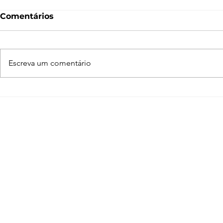
Comentários
Escreva um comentário
Normal Map – O que é e
O que é 
como funciona? [V-Ray,
Entenda c
SketchUp, 3ds Max,
funciona n
Blender]
Blender, 3
SketchUp