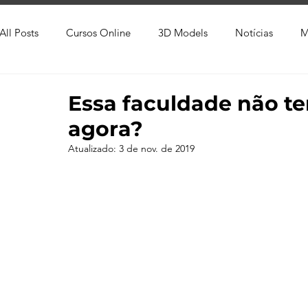
All Posts
Cursos Online
3D Models
Notícias
M
Produtos
Referência
Textura
Trabalho Entreg
Essa faculdade não te
agora?
Trabalhos em Andamento
Vray
Softwares CAD
Atualizado:
3 de nov. de 2019
Viver de 3D
3ds Max
V-Ray
Lumion
Cor
AutoCAD
Revit